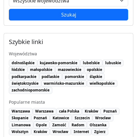
Szukaj
Szybkie linki
Województwa
dolnośląskie
kujawsko-pomorskie
lubelskie
lubuskie
łódzkie
małopolskie
mazowieckie
opolskie
podkarpackie
podlaskie
pomorskie
śląskie
świętokrzyskie
warmińsko-mazurskie
wielkopolskie
zachodniopomorskie
Popularne miasta
Warszawa
Warszawa
cała Polska
Kraków
Poznań
Skopanie
Poznań
Katowice
Szczecin
Wrocław
Limanowa
Opole
Zamość
Radom
Olszanka
Wolsztyn
Kraków
Wrocław
Internet
Zgierz