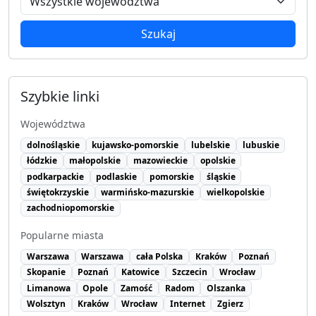
Szukaj
Szybkie linki
Województwa
dolnośląskie
kujawsko-pomorskie
lubelskie
lubuskie
łódzkie
małopolskie
mazowieckie
opolskie
podkarpackie
podlaskie
pomorskie
śląskie
świętokrzyskie
warmińsko-mazurskie
wielkopolskie
zachodniopomorskie
Popularne miasta
Warszawa
Warszawa
cała Polska
Kraków
Poznań
Skopanie
Poznań
Katowice
Szczecin
Wrocław
Limanowa
Opole
Zamość
Radom
Olszanka
Wolsztyn
Kraków
Wrocław
Internet
Zgierz