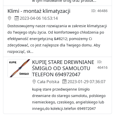
w tym malowanie dróg oraz produk...
Klimi - montaż klimatyzacji
ID: 46486
2023-04-06 16:53:14
Dostosowujemy nasze rozwiązania w zakresie klimatyzacji
do Twojego stylu życia. Od komfortowego chłodzenia po
efektywność energetyczną &#8212; pomożemy Ci
zdecydować, co jest najlepsze dla Twojego domu. Aby
rozpocząć, sk...
KUPIĘ STARE DREWNIANE
ID:
ŚMIGŁO OD SAMOLOTU
46416
TELEFON 694972047
Cała Polska
2023-01-29 07:36:07
kupię stare przedwojenne śmigło
drewniane do starego samolotu, polskiego
niemieckiego, czeskiego, angielskiego lub
innego,do kolekcji.telefon 694972047