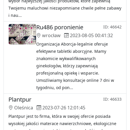
wybór najwyższej jakości produktów, które zapewnią
Twojemu maluchowi niezapomniane chwile pełne zabawy
i nau...
Ru486 poronienie
ID: 46642
wrocław
2023-08-05 00:41:32
Organizacja Aborcja-legalnie oferuje
efektywne tabletki aborcyjne. Mamy
znakomicie wykwalifikowanych
ginekologów, którzy zapewniają
profesjonalną opiekę i wsparcie.
Umożliwiamy konsultacje online 7 dni w
tygodniu, od pon...
Plantpur
ID: 46633
Oleśnica
2023-07-26 12:01:45
Plantpur jest to firma, która w swojej ofercie posiada
wysokiej jakości materace nawierzchniowe, ekologiczne