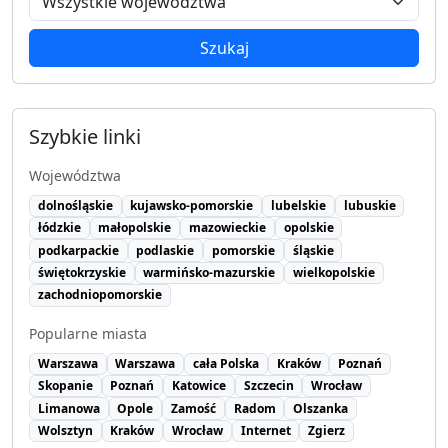
Szukaj
Szybkie linki
Województwa
dolnośląskie
kujawsko-pomorskie
lubelskie
lubuskie
łódzkie
małopolskie
mazowieckie
opolskie
podkarpackie
podlaskie
pomorskie
śląskie
świętokrzyskie
warmińsko-mazurskie
wielkopolskie
zachodniopomorskie
Popularne miasta
Warszawa
Warszawa
cała Polska
Kraków
Poznań
Skopanie
Poznań
Katowice
Szczecin
Wrocław
Limanowa
Opole
Zamość
Radom
Olszanka
Wolsztyn
Kraków
Wrocław
Internet
Zgierz