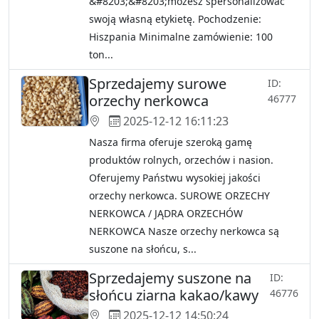
&#8203;&#8203;możesz spersonalizować
swoją własną etykietę. Pochodzenie:
Hiszpania Minimalne zamówienie: 100
ton...
Sprzedajemy surowe
ID:
orzechy nerkowca
46777
2025-12-12 16:11:23
Nasza firma oferuje szeroką gamę
produktów rolnych, orzechów i nasion.
Oferujemy Państwu wysokiej jakości
orzechy nerkowca. SUROWE ORZECHY
NERKOWCA / JĄDRA ORZECHÓW
NERKOWCA Nasze orzechy nerkowca są
suszone na słońcu, s...
Sprzedajemy suszone na
ID:
słońcu ziarna kakao/kawy
46776
2025-12-12 14:50:24