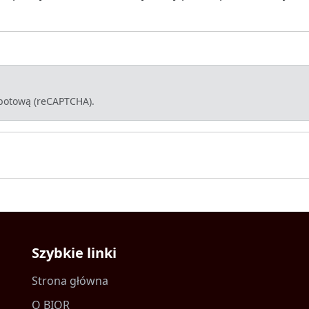
-botową (reCAPTCHA).
Szybkie linki
Strona główna
O BIOR