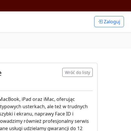
Zaloguj
e
Wróć do listy
MacBook, iPad oraz iMac, oferując
ypowych usterkach, ale też w trudnych
zybki i ekranu, naprawy Face ID i
rowadzimy również profesjonalny serwis
ane usługi udzielamy gwarancji do 12