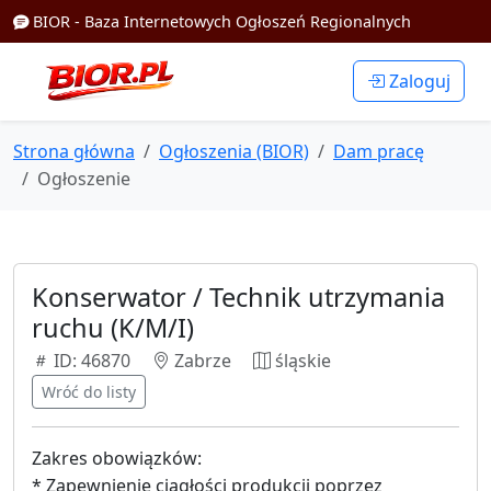
BIOR - Baza Internetowych Ogłoszeń Regionalnych
Zaloguj
Strona główna
Ogłoszenia (BIOR)
Dam pracę
Ogłoszenie
Konserwator / Technik utrzymania
ruchu (K/M/I)
ID: 46870
Zabrze
śląskie
Wróć do listy
Zakres obowiązków:
* Zapewnienie ciągłości produkcji poprzez