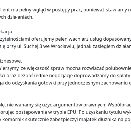
klient ma pełny wgląd w postępy prac, ponieważ stawiamy 
ch działaniach.
kacja.
ierzytelnościami oferujemy pełen wachlarz usług dopasowa
się przy ul. Suchej 3 we Wrocławiu, jednak zasięgiem działa
biznesowe.
 Wierzymy, że większość spraw można rozwiązać polubowni
ości oraz bezpośrednie negocjacje doprowadzamy do spłaty
ga do odzyskania gotówki przy jednoczesnym zachowaniu do
 wolę, nie wahamy się użyć argumentów prawnych. Współpr
zorując postępowania w trybie EPU. Po uzyskaniu tytułu
y komornik skutecznie zabezpieczył majątek dłużnika na poc