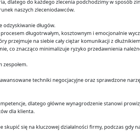
toria, dlatego do każdego zlecenia podchodzimy w sposób z
erunek naszych zleceniodawców.
e odzyskiwanie długów.
procesem długotrwałym, kosztownym i emocjonalnie wycz
ry przejmuje na siebie cały ciężar komunikacji z dłużnikie
ie, co znacząco minimalizuje ryzyko przedawnienia należn
m zespołem.
awansowane techniki negocjacyjne oraz sprawdzone narzęd
ompetencje, dlatego główne wynagrodzenie stanowi prowizj
w dla klienta.
kupić się na kluczowej działalności firmy, podczas gdy nas